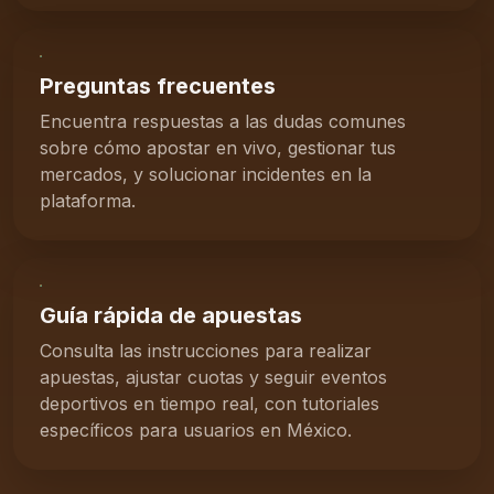
Preguntas frecuentes
Encuentra respuestas a las dudas comunes
sobre cómo apostar en vivo, gestionar tus
mercados, y solucionar incidentes en la
plataforma.
Guía rápida de apuestas
Consulta las instrucciones para realizar
apuestas, ajustar cuotas y seguir eventos
deportivos en tiempo real, con tutoriales
específicos para usuarios en México.