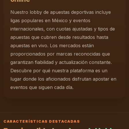
Nuestro lobby de apuestas deportivas incluye
ligas populares en México y eventos
internacionales, con cuotas ajustadas y tipos de
apuestas que cubren desde resultados hasta
apuestas en vivo. Los mercados están
proporcionados por marcas reconocidas que
garantizan fiabilidad y actualización constante.
Descubre por qué nuestra plataforma es un
lugar donde los aficionados disfrutan apostar en
eventos que siguen cada día.
CARACTERÍSTICAS DESTACADAS