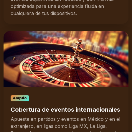
optimizada para una experiencia fluida en
cualquiera de tus dispositivos.
Amplio
Cobertura de eventos internacionales
Apuesta en partidos y eventos en México y en el
extranjero, en ligas como Liga MX, La Liga,