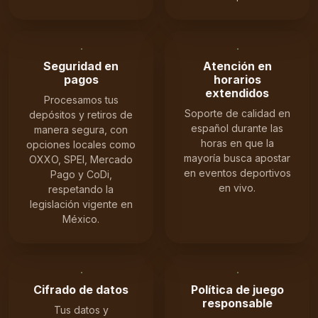
Seguridad en
Atención en
pagos
horarios
extendidos
Procesamos tus
Soporte de calidad en
depósitos y retiros de
español durante las
manera segura, con
horas en que la
opciones locales como
mayoría busca apostar
OXXO, SPEI, Mercado
en eventos deportivos
Pago y CoDi,
en vivo.
respetando la
legislación vigente en
México.
Cifrado de datos
Política de juego
responsable
Tus datos y