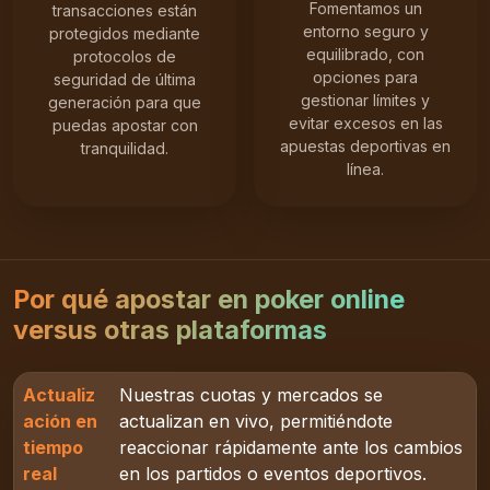
Fomentamos un
transacciones están
entorno seguro y
protegidos mediante
equilibrado, con
protocolos de
opciones para
seguridad de última
gestionar límites y
generación para que
evitar excesos en las
puedas apostar con
apuestas deportivas en
tranquilidad.
línea.
Por qué apostar en poker online
versus otras plataformas
Actualiz
Nuestras cuotas y mercados se
ación en
actualizan en vivo, permitiéndote
tiempo
reaccionar rápidamente ante los cambios
real
en los partidos o eventos deportivos.