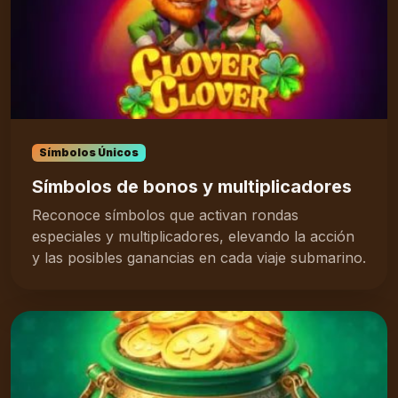
Símbolos Únicos
Símbolos de bonos y multiplicadores
Reconoce símbolos que activan rondas
especiales y multiplicadores, elevando la acción
y las posibles ganancias en cada viaje submarino.