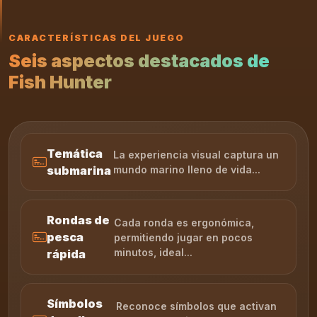
CARACTERÍSTICAS DEL JUEGO
Seis aspectos destacados de
Fish Hunter
Temática
La experiencia visual captura un
submarina
mundo marino lleno de vida...
Rondas de
Cada ronda es ergonómica,
pesca
permitiendo jugar en pocos
minutos, ideal...
rápida
Símbolos
Reconoce símbolos que activan