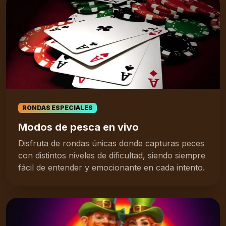
RONDAS ESPECIALES
Modos de pesca en vivo
Disfruta de rondas únicas donde capturas peces
con distintos niveles de dificultad, siendo siempre
fácil de entender y emocionante en cada intento.