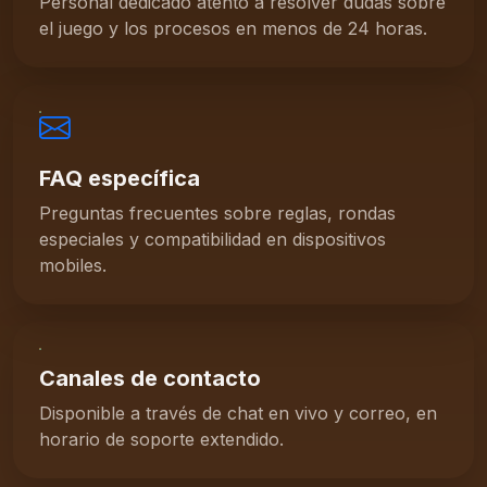
Personal dedicado atento a resolver dudas sobre
el juego y los procesos en menos de 24 horas.
FAQ específica
Preguntas frecuentes sobre reglas, rondas
especiales y compatibilidad en dispositivos
mobiles.
Canales de contacto
Disponible a través de chat en vivo y correo, en
horario de soporte extendido.