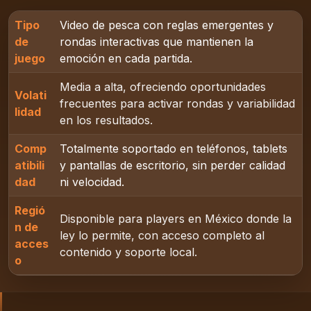
Tipo
Video de pesca con reglas emergentes y
de
rondas interactivas que mantienen la
juego
emoción en cada partida.
Media a alta, ofreciendo oportunidades
Volati
frecuentes para activar rondas y variabilidad
lidad
en los resultados.
Comp
Totalmente soportado en teléfonos, tablets
atibili
y pantallas de escritorio, sin perder calidad
dad
ni velocidad.
Regió
Disponible para players en México donde la
n de
ley lo permite, con acceso completo al
acces
contenido y soporte local.
o