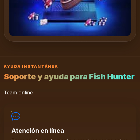
AYUDA INSTANTÁNEA
Soporte y ayuda para Fish Hunter
Team online
Atención en línea