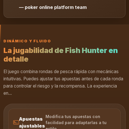
— poker online platform team
DINÁMICO Y FLUIDO
La jugabilidad de Fish Hunter en
detalle
El juego combina rondas de pesca rápida con mecánicas
intuitivas. Puedes ajustar tus apuestas antes de cada ronda
para controlar el riesgo y la recompensa. La experiencia
en...
Modifica tus apuestas con
Apuestas
facilidad para adaptarlas a tu
ajustables
estilo...