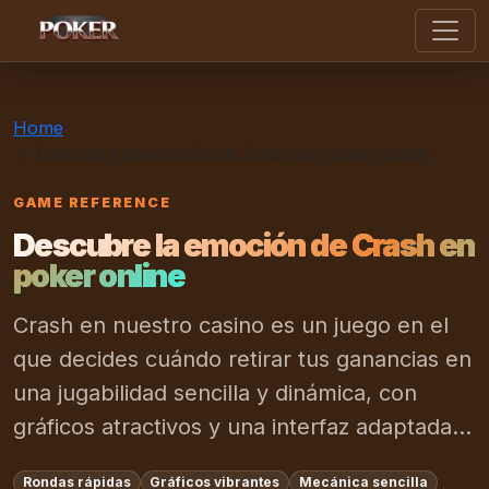
poker online
Home
Descubre la emoción de Crash en poker online
GAME REFERENCE
Descubre la emoción de Crash en
poker online
Crash en nuestro casino es un juego en el
que decides cuándo retirar tus ganancias en
una jugabilidad sencilla y dinámica, con
gráficos atractivos y una interfaz adaptada...
Rondas rápidas
Gráficos vibrantes
Mecánica sencilla