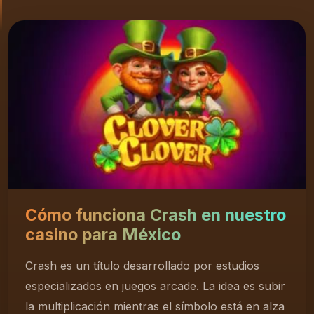
Cómo funciona Crash en nuestro
casino para México
Crash es un título desarrollado por estudios
especializados en juegos arcade. La idea es subir
la multiplicación mientras el símbolo está en alza