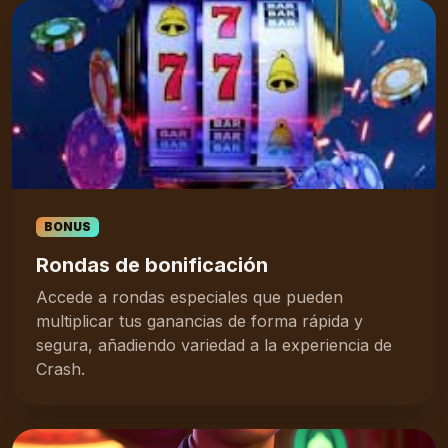
BONUS
Rondas de bonificación
Accede a rondas especiales que pueden
multiplicar tus ganancias de forma rápida y
segura, añadiendo variedad a la experiencia de
Crash.