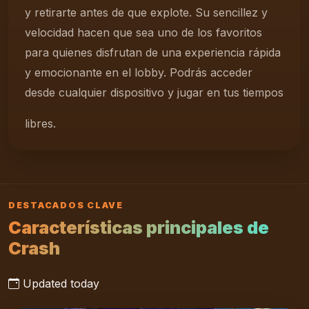
y retirarte antes de que explote. Su sencillez y
velocidad hacen que sea uno de los favoritos
para quienes disfrutan de una experiencia rápida
y emocionante en el lobby. Podrás acceder
desde cualquier dispositivo y jugar en tus tiempos
libres.
DESTACADOS CLAVE
Características principales de
Crash
Updated today