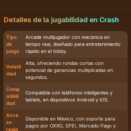
Detalles de la jugabilidad en Crash
Tipo
Arcade multijugador con mecánica en
de
tiempo real, diseñado para entretenimiento
juego
rápido en el lobby.
Alta, ofreciendo rondas cortas con
Volatil
potencial de ganancias multiplicadas en
idad
segundos.
Comp
Compatible con teléfonos inteligentes y
atibili
tablets, en dispositivos Android y iOS.
dad
Acce
Disponible en México, con soporte para
so
pagos por OXXO, SPEI, Mercado Pago y
regio