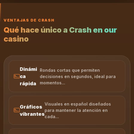
VENTAJAS DE CRASH
Qué hace único a Crash en our
casino
Dinámi
Rondas cortas que permiten
ca
decisiones en segundos, ideal para
momentos...
rápida
Visuales en español diseñados
Gráficos
para mantener la atención en
vibrantes
cada...