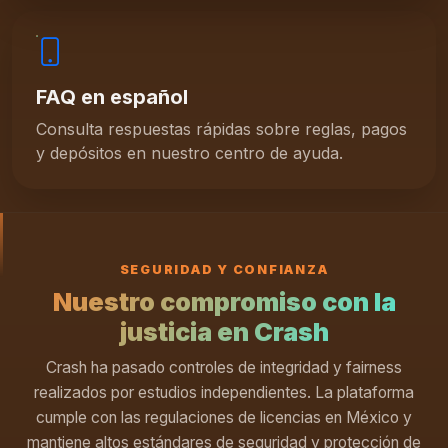
FAQ en español
Consulta respuestas rápidas sobre reglas, pagos
y depósitos en nuestro centro de ayuda.
SEGURIDAD Y CONFIANZA
Nuestro compromiso con la
justicia en Crash
Crash ha pasado controles de integridad y fairness
realizados por estudios independientes. La plataforma
cumple con las regulaciones de licencias en México y
mantiene altos estándares de seguridad y protección de