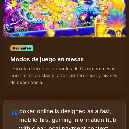
Variantes
Modos de juego en mesas
Disfruta diferentes variantes de Crash en mesas
con límites ajustados a tus preferencias y niveles
de experiencia.
poker online is designed as a fast,
mobile-first gaming information hub
with clear local payment context