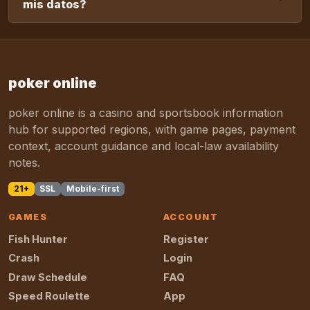
mis datos?
poker online
poker online is a casino and sportsbook information
hub for supported regions, with game pages, payment
context, account guidance and local-law availability
notes.
21+
SSL
Mobile-first
GAMES
ACCOUNT
Fish Hunter
Register
Crash
Login
Draw Schedule
FAQ
Speed Roulette
App