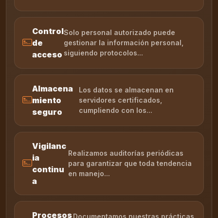
Control
Solo personal autorizado puede
de
gestionar la información personal,
siguiendo protocolos...
acceso
Almacena
Los datos se almacenan en
miento
servidores certificados,
cumpliendo con los...
seguro
Vigilanc
Realizamos auditorías periódicas
ia
para garantizar que toda tendencia
continu
en manejo...
a
Procesos
Documentamos nuestras prácticas