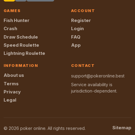
GAMES
ACCOUNT
Fish Hunter
Register
Crash
Login
Draw Schedule
FAQ
Speed Roulette
App
Lightning Roulette
INFORMATION
CONTACT
About us
support@pokeronline.best
Terms
Service availability is
jurisdiction-dependent.
Privacy
Legal
Sitemap
© 2026 poker online. All rights reserved.