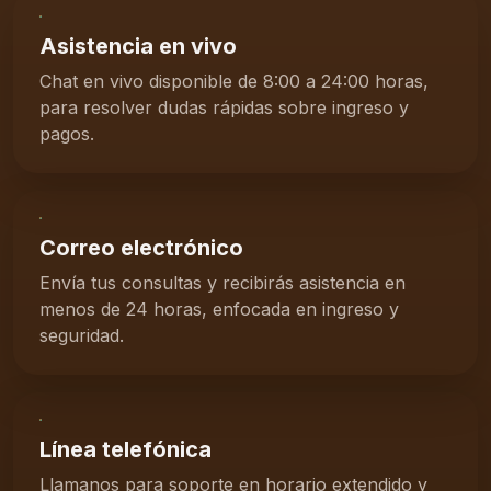
Asistencia en vivo
Chat en vivo disponible de 8:00 a 24:00 horas,
para resolver dudas rápidas sobre ingreso y
pagos.
Correo electrónico
Envía tus consultas y recibirás asistencia en
menos de 24 horas, enfocada en ingreso y
seguridad.
Línea telefónica
Llamanos para soporte en horario extendido y