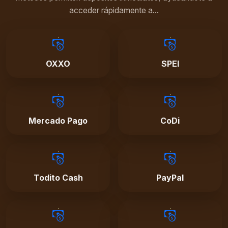
acceder rápidamente a...
OXXO
SPEI
Mercado Pago
CoDi
Todito Cash
PayPal