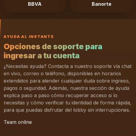
BBVA
Banorte
AYUDA AL INSTANTE
Opciones de soporte para
ingresar a tu cuenta
¿Necesitas ayuda? Contacta a nuestro soporte vía chat
en vivo, correo o teléfono, disponibles en horarios
extendidos para atender cualquier duda sobre ingreso,
pagos o seguridad. Además, nuestra sección de ayuda
explica paso a paso cómo recuperar acceso si lo
necesitas y cómo verificar tu identidad de forma rápida,
para que puedas disfrutar del lobby sin interrupciones.
Team online