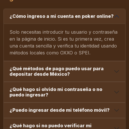
¿Cómo ingreso a mi cuenta en poker online?
Solo necesitas introducir tu usuario y contraseña
en la página de inicio. Si es tu primera vez, crea
una cuenta sencilla y verifica tu identidad usando
métodos locales como OXXO o SPEI.
¿Qué métodos de pago puedo usar para
depositar desde México?
¿Qué hago si olvido mi contraseña o no
puedo ingresar?
¿Puedo ingresar desde mi teléfono móvil?
¿Qué hago si no puedo verificar mi