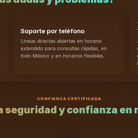
Soporte por teléfono
Líneas directas abiertas en horario
extendido para consultas rápidas, en
todo México y en horarios flexibles.
CONFIANZA CERTIFICADA
a seguridad y confianza en 