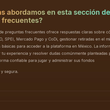
s abordamos en esta sección d
 frecuentes?
de preguntas frecuentes ofrece respuestas claras sobre c
, SPEI, Mercado Pago y CoDi, gestionar retiradas en el mi
s básicas para acceder a la plataforma en México. La infor
tar tu experiencia y resolver dudas comúnmente planteadas 
rma confiable para jugar y administrar sus fondos
 y segura.