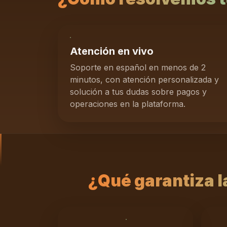
Atención en vivo
Soporte en español en menos de 2
minutos, con atención personalizada y
solución a tus dudas sobre pagos y
operaciones en la plataforma.
¿Qué garantiza l