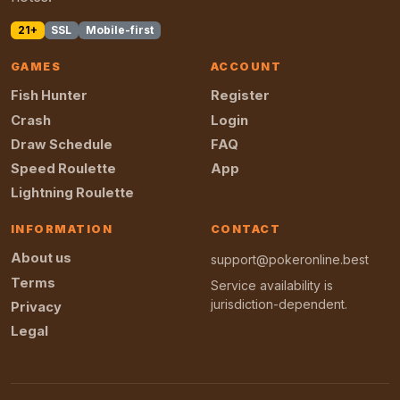
21+
SSL
Mobile-first
GAMES
ACCOUNT
Fish Hunter
Register
Crash
Login
Draw Schedule
FAQ
Speed Roulette
App
Lightning Roulette
INFORMATION
CONTACT
About us
support@pokeronline.best
Terms
Service availability is
jurisdiction-dependent.
Privacy
Legal