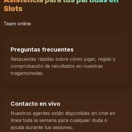
Slots
Team online
Preguntas frecuentes
Respuestas rápidas sobre cómo jugar, reglas y
comprobación de resultados en nuestras
tragamonedas.
Contacto en vivo
Nuestros agentes están disponibles en chat en
línea toda la semana para cualquier duda o
ayuda durante tus sesiones.