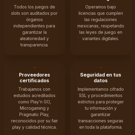
Todos los juegos de
Operamos bajo
slots son auditados por
licencias que cumplen
órganos
las regulaciones
independientes para
mexicanas, respetando
garantizar la
las leyes de juego en
aleatoriedad y
variantes digitales.
transparencia.
Proveedores
Seguridad en tus
certificados
datos
Trabajamos con
Implementamos cifrado
estudios acreditados
SSL y procedimientos
como Play’n GO,
estrictos para proteger
Microgaming y
tu información y
Pragmatic Play,
garantizar
reconocidos por su fair
transacciones seguras
play y calidad técnica.
en toda la plataforma.