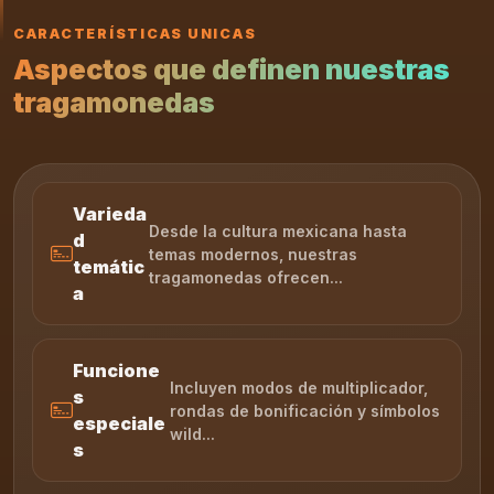
CARACTERÍSTICAS UNICAS
Aspectos que definen nuestras
tragamonedas
Varieda
Desde la cultura mexicana hasta
d
temas modernos, nuestras
temátic
tragamonedas ofrecen...
a
Funcione
Incluyen modos de multiplicador,
s
rondas de bonificación y símbolos
especiale
wild...
s