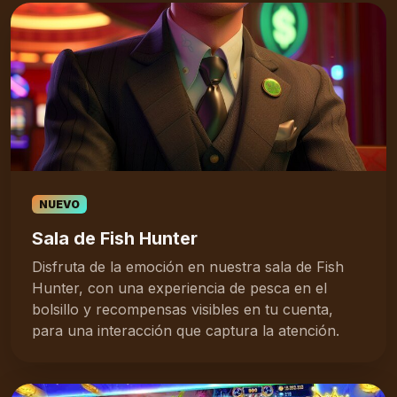
NUEVO
Sala de Fish Hunter
Disfruta de la emoción en nuestra sala de Fish
Hunter, con una experiencia de pesca en el
bolsillo y recompensas visibles en tu cuenta,
para una interacción que captura la atención.