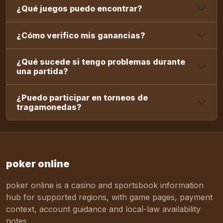
¿Qué juegos puedo encontrar?
¿Cómo verifico mis ganancias?
¿Qué sucede si tengo problemas durante
una partida?
¿Puedo participar en torneos de
tragamonedas?
poker online
poker online is a casino and sportsbook information
hub for supported regions, with game pages, payment
context, account guidance and local-law availability
notes.