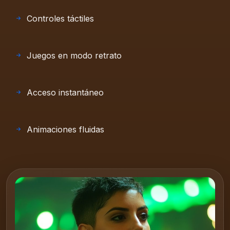
Controles táctiles
Juegos en modo retrato
Acceso instantáneo
Animaciones fluidas