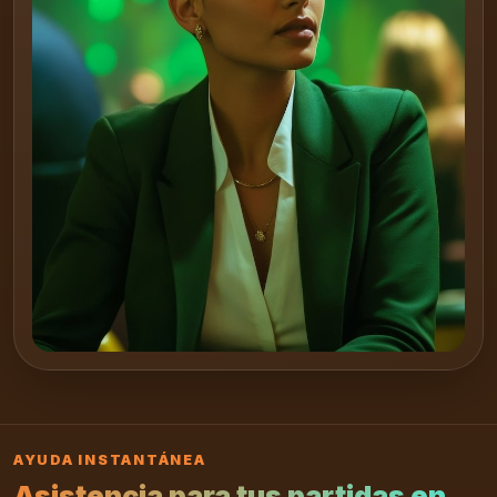
AYUDA INSTANTÁNEA
Asistencia para tus partidas en