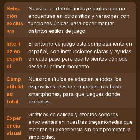
Selec
Nuestro portafolio incluye títulos que no
ción
encuentras en otros sitios y versiones con
exclus
funciones únicas para experimentar
iva
distintos estilos de juego.
Interf
El entorno de juego está completamente en
az en
español, con instrucciones claras y ayudas
españ
en cada paso para que te sientas cómodo
ol
desde el primer momento.
Comp
Nuestros títulos se adaptan a todos los
atibilid
dispositivos, desde computadoras hasta
ad
smartphones, para que juegues donde
total
prefieras.
Gráficos de calidad y efectos sonoros
Experi
envolventes en nuestras tragamonedas que
encia
mejoran tu experiencia sin comprometer la
visual
simplicidad.