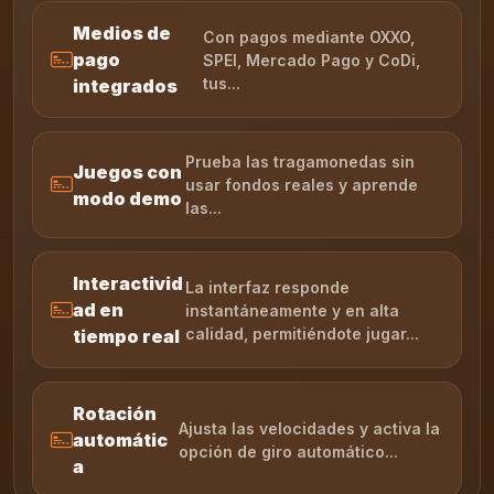
Medios de
Con pagos mediante OXXO,
pago
SPEI, Mercado Pago y CoDi,
tus...
integrados
Prueba las tragamonedas sin
Juegos con
usar fondos reales y aprende
modo demo
las...
Interactivid
La interfaz responde
ad en
instantáneamente y en alta
calidad, permitiéndote jugar...
tiempo real
Rotación
Ajusta las velocidades y activa la
automátic
opción de giro automático...
a