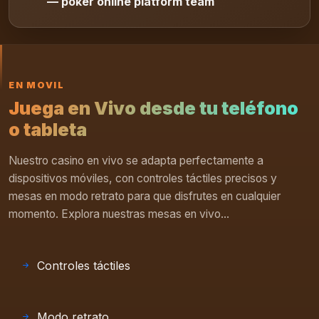
— poker online platform team
EN MOVIL
Juega en Vivo desde tu teléfono
o tableta
Nuestro casino en vivo se adapta perfectamente a
dispositivos móviles, con controles táctiles precisos y
mesas en modo retrato para que disfrutes en cualquier
momento. Explora nuestras mesas en vivo...
Controles táctiles
Modo retrato