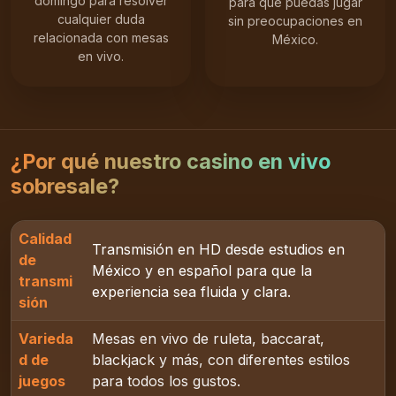
domingo para resolver
para que puedas jugar
cualquier duda
sin preocupaciones en
relacionada con mesas
México.
en vivo.
¿Por qué nuestro casino en vivo
sobresale?
Calidad
Transmisión en HD desde estudios en
de
México y en español para que la
transmi
experiencia sea fluida y clara.
sión
Varieda
Mesas en vivo de ruleta, baccarat,
d de
blackjack y más, con diferentes estilos
juegos
para todos los gustos.