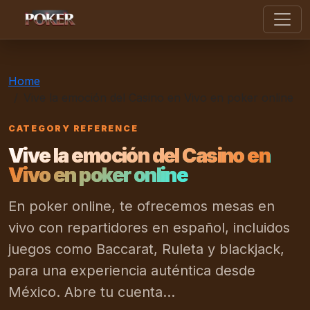
poker online
Home
Vive la emoción del Casino en Vivo en poker online
CATEGORY REFERENCE
Vive la emoción del Casino en
Vivo en poker online
En poker online, te ofrecemos mesas en
vivo con repartidores en español, incluidos
juegos como Baccarat, Ruleta y blackjack,
para una experiencia auténtica desde
México. Abre tu cuenta...