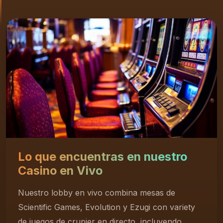
Lo que encuentras en nuestro
Casino en Vivo
Nuestro lobby en vivo combina mesas de
Scientific Games, Evolution y Ezugi con variety
de juegos de crupier en directo, incluyendo