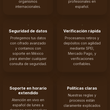
organismos
profesionales en
internacionales.
español.
Seguridad de datos
Verificación rápida
Protegemos tus datos
Procesamos retiros y
con cifrado avanzado
depósitos con agilidad
y contamos con
mediante SPEI,
soporte en México
Mercado Pago, y
para atender cualquier
verificaciones
consulta de seguridad.
confiables.
Soporte en horario
Políticas claras
extendido
Nuestras reglas y
Atención en vivo en
procesos están
español de lunes a
claramente explicados