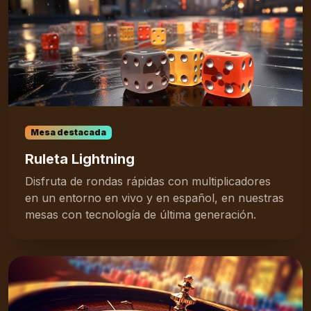
Mesa destacada
Ruleta Lightning
Disfruta de rondas rápidas con multiplicadores
en un entorno en vivo y en español, en nuestras
mesas con tecnología de última generación.