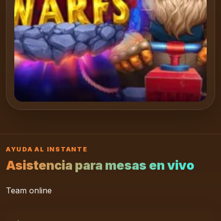
AYUDA AL INSTANTE
Asistencia para mesas en vivo
Team online